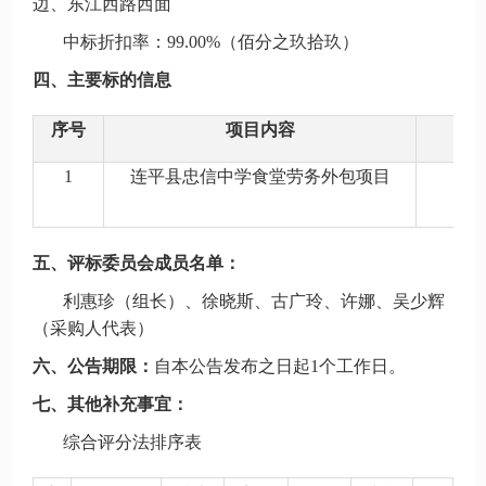
边、东江西路西面
中标折扣率：
99.00%（佰分之玖拾玖）
四、主要标的信息
序号
项目内容
1
连平县忠信中学食堂劳务外包项目
五、
评标委员会成员名单：
利惠珍（组长）、徐晓斯、古广玲、许娜、吴少辉
（采购人代表）
六、公告期限
：
自本公告发布之日起
1个工作日。
七、
其他补充事宜：
综合评分法排序表