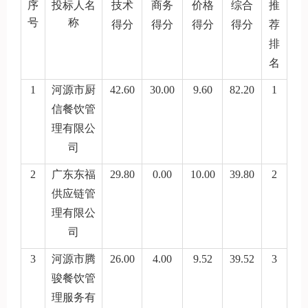
序
投标人名
技术
商务
价格
综合
推
号
称
得分
得分
得分
得分
荐
排
名
1
河源市厨
42.60
30.00
9.60
82.20
1
信餐饮管
理有限公
司
2
广东东福
29.80
0.00
10.00
39.80
2
供应链管
理有限公
司
3
河源市腾
26.00
4.00
9.52
39.52
3
骏餐饮管
理服务有