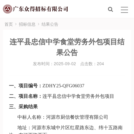
首页
走进众得
首页
招标信息
结果公告
众得服务
连平县忠信中学食堂劳务外包项目结
果公告
招标信息
发布时间：2025-09-02
点击数：
204
新闻政策
联系众得
一、
项目编号：
ZDHY25-QFG06037
二、
项目名称：
连平县忠信中学食堂劳务外包项目
电子招标平台
三、采购结果
中标人
名称
：河源市厨信餐饮管理有限公司
地址：河源市东城中片区红星路东边、纬十五路南