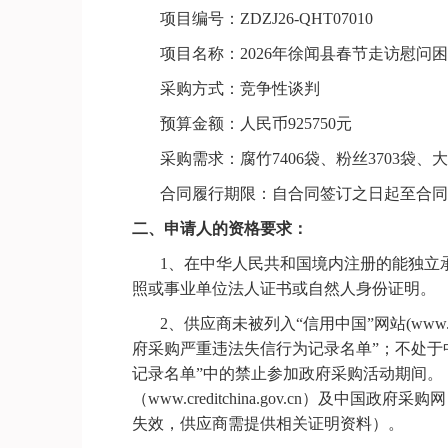
项目编号：
ZDZJ26-QHT07010
项目名称：
2026年徐闻县春节走访慰问
采购方式：竞争性谈判
预算金额：
人民币
925750
元
采购需求
：腐竹
7406袋、粉丝3703袋、
合同履行期限：
自合同签订之日起至合同
二、申请人的资格要求：
1、在中华人民共和国境内注册的能独立
照或事业单位法人证书或自然人身份证明。
2
、
供应商未被列入
“信用中国”网站(www.
府采购严重违法失信行为记录名单”；不处于中国政府
记录名单”中的禁止参加政府采购活动期间。
（www.creditchina.gov.cn）及中国政府采
失效，供应商需提供相关证明资料）
。