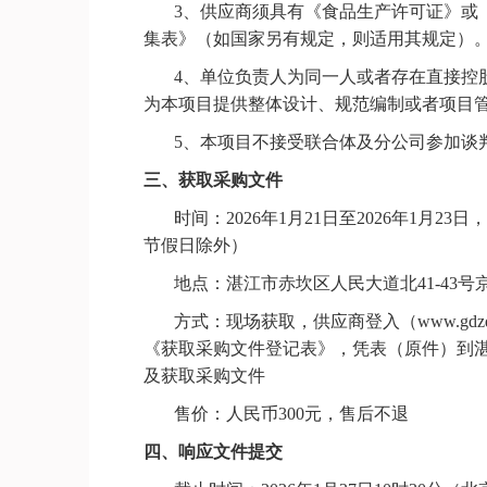
3、供应商须具有《食品生产许可证》或
集表》
（如国家另有规定，则适用其规定）
4、单位负责人为同一人或者存在直接控
为本项目提供整体设计、规范编制或者项目
5
、本项目不接受联合体及分公司参加谈
三、获取采购文件
时间：
202
6
年
1
月
21
日至
202
6
年
1
月
23
日
，
节假日除外）
地点：
湛江市赤坎区人民大道北
41-43
方式：
现场
获取
，供应商登
入
（
www.gdzd
《获取采购文件登记表》，
凭表（原件）到
及
获取
采购
文件
售价：人民币
300元，售后不退
四、响应文件提交