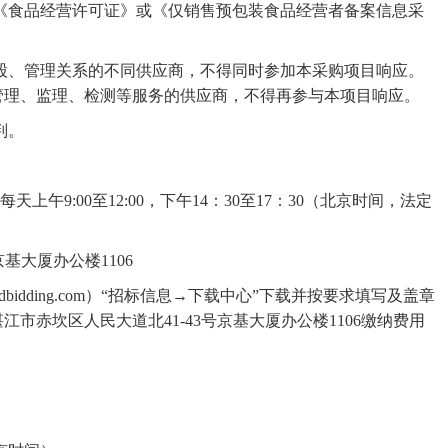
《食品经营许可证》
或《仅销售预包装食品经营者备案信息采
。
股、管理关系的不同供应商，不得同时参加本采购项目响应。
管理、监理、检测等服务的供应商，不得再参与本项目响应。
判。
每天上午
9:00
至
12:00
，下午
14
：
30
至
17
：
30
（北京时间，法定
号京基大厦办公楼1106
bidding.com
）
“招标信息
→
下载中心
”下载
并按要求
填写
及盖章
湛江市赤坎区人民大道北
41-43号京基大厦办公楼1106
缴纳
费用