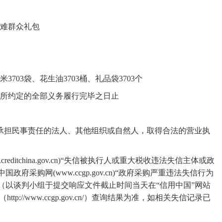
困难群众礼包
大米3703袋、花生油3703桶、礼品袋3703个
所约定的全部义务履行完毕之日止
承担民事责任的法人、其他组织或自然人，取得合法的营业执
creditchina.gov.cn)“失信被执行人或重大税收违法失信主体或政
采购网(www.ccgp.gov.cn)“政府采购严重违法失信行为
（以
谈判小组
于提交响应文件截止时间当天在
“信用中国”网站
购网（http://www.ccgp.gov.cn/）查询结果为准，如相关失信记录已