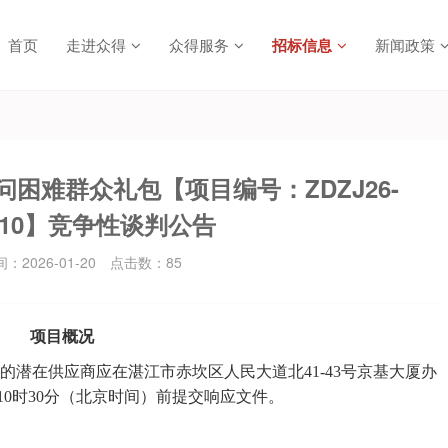
首页
走进众得
众得服务
招标信息
新闻政策
问困难群众礼包【项目编号：ZDZJ26-
7010】竞争性谈判公告
2026-01-20
点击数：
85
项目概况
的潜在供应商应在
湛江市赤坎区人民大道北
41-43号京基大厦办
10
时
30分
（北京时间）前提交响应文件。