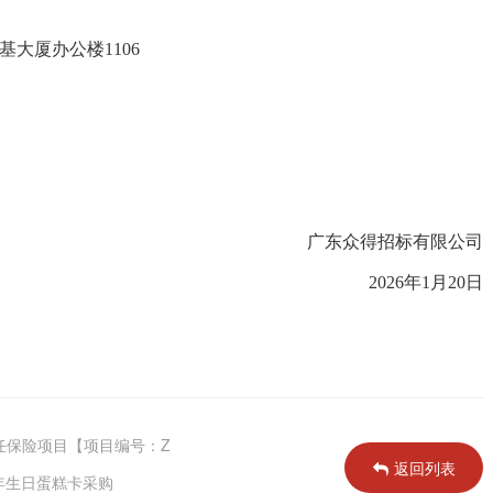
京基大厦办公楼1106
广东众得招标有限公司
202
6
年
1
月
20
日
任保险项目【项目编号：Z
返回列表
6年生日蛋糕卡采购