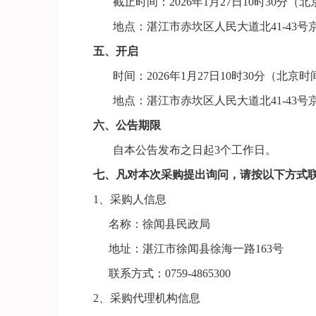
截止时间：
202
6
年
1
月
27
日
10
时
30
分
（北
地点：
湛江市赤坎区人民大道北
41-43
五、开启
时间：
202
6
年
1
月
27
日
10
时
30
分
（北京时
地点：
湛江市赤坎区人民大道北
41-43
六、公告期限
自本公告发布之日起
3个工作日
。
七、凡对本次采购提出询问，请按以下方式
1、采购人信息
名称
：
徐闻县民政局
地址：
湛江市徐闻县徐海一路
163号
联系方式：
0759-4865300
2、采购
代理
机构信息