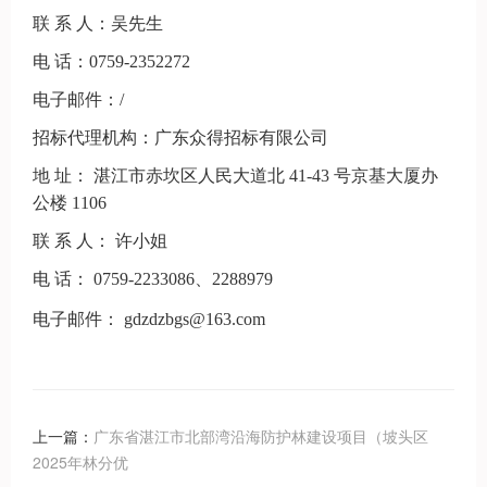
联
系
人：
吴先生
电
话：
0759-2352272
电子邮件：
/
招标代理机构：
广东众得招标有限公司
地
址：
湛江市赤坎区人民大道北
41-43 号京基大厦办
公楼 1106
联
系
人：
许小姐
电
话：
0759-2233086、2288979
电子邮件：
gdzdzbgs@163.com
上一篇：
广东省湛江市北部湾沿海防护林建设项目（坡头区
2025年林分优