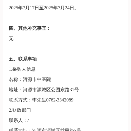
202
5
年
7
月
17
日至
202
5
年
7
月
24
日。
四、其他补充事宜：
无
五
、联系事项
1.采购人信息
名称：河源市中医院
地址：河源市源城区公园东路
31号
联系方式：
李先生
0762-3342089
2.财政部门
联系人：
/
联系地址：河源市源城区益民街
8号