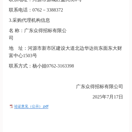
联系电话：
0762－3388372
3.采购代理机构信息
名
称：
广东
众得招标有限公
司
地 址：
河源市新市区建设大道北边华达街东面东大财
富中心
1503号
联系方式：
杨小姐
0762-3163398
广东众得招标有限公司
202
5
年
7
月
17
日
论证意见（公示）.pdf