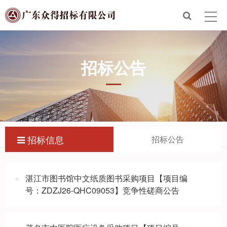
首页
走进众得
招标公告
众得服务
招标信息
新闻政策
招标信息
招标公告
联系众得
电子招标平台
湛江市图书馆中文纸质图书采购项目【项目编
号：ZDZJ26-QHC09053】竞争性磋商公告